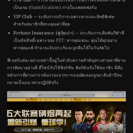
เป็นเกม (Gamification) ภายในแพลตฟอร์ม
VIP Club
— ระดับการบริการเฉพาะทางและสิทธิพิเศษ
สำหรับสมาชิกที่ทรงคุณค่าที่สุด
Fortune Insurance (ฟู่กุ้ยเป่า)
— ประกันการเดิมพันกีฬาที่
เป็นลิขสิทธิ์เฉพาะของ FYT: หากคุณชนะ คุณได้ทุกอย่าง
หากคุณแพ้ จำนวนเงินประกันจะถูกคืนให้ในวันถัดไป
ฟีเจอร์แต่ละอย่างเหล่านี้อยู่ในลำดับความสำคัญทางสายตาที่ผ่าน
การคิดมาอย่างดี ดีไซน์รับใช้ฟังก์ชัน ฟังก์ชันรับใช้สมาชิก นี่คือ
หลักการที่ผ่านการกลั่นกรองจากการลองผิดลองถูกมาสิบห้าปีจน
กลายเป็นแนวทางปฏิบัติจริง