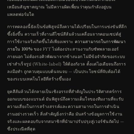
เหมือนสัญชาตญาณ ไม่มีความผิดเพี้ยนว่าคุณกำลังอยู่บน
แพลตฟอร์มใด
การทดลองนี้ยังเป็นข้อพิสูจน์ถึงความได้เปรียบในการแข่งขันที่ลึก
ซึ้งยิ่งขึ้น ความเร็วที่งานดีไซน์สีส้มล้วนเคลื่อนจากคอนเซปต์สู่
การใช้งานจริงเกิดขึ้นได้เพียงเพราะ
ความสามารถในการพัฒนา
ภายใน 100%
ของ FYT ไม่ต้องประสานงานกับซัพพลายเออร์
ภายนอก ไม่ต้องรอคิวพัฒนาจากข้างนอก ไม่มีข้อจำกัดของระบบ
เช่าสำเร็จรูป (White-label) ให้ต้องกังวล ตั้งแต่ไอเดียจนถึงการ
ลงมือทำ ถูกควบคุมแบบต้นจนจบ — เป็นประโยชน์ที่จับต้องได้
ของระบบเทคโนโลยีที่สร้างขึ้นเอง
ยุคสีส้มล้วนได้กลายเป็นเชิงอรรถที่สำคัญในประวัติศาสตร์การ
ออกแบบของแบรนด์ มันพิสูจน์ถึงความเต็มใจของทีมงานที่จะรับ
ความเสี่ยงในการสร้างสรรค์และความสามารถในการดำเนิน
งานอย่างรวดเร็ว สิ่งสำคัญยิ่งกว่าคือ มันสร้างข้อมูลการใช้งาน
จริงและผลตอบรับจากสมาชิกที่นำมาปรับปรุงสู่เวอร์ชันถัดไป —
ซึ่งประณีตที่สุด