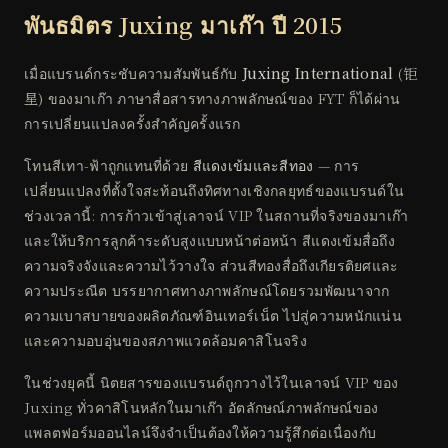
พันธมิตร Juxing มาเก๊า ปี 2015
เมื่อแบรนด์กระชับความสัมพันธ์กับ
Juxing International
(钜
星) ของมาเก๊า ภาษาสื่อสารทางภาพลักษณ์ของ FYT ก็ได้ผ่าน
การเปลี่ยนแปลงครั้งสำคัญครั้งแรก
โทนสีเทา-ฟ้าถูกแทนที่ด้วย
สีแดงเข้มและสีทอง
— การ
เปลี่ยนแปลงที่ตั้งใจสะท้อนถึงทิศทางเชิงกลยุทธ์ของแบรนด์ใน
ช่วงเวลานี้: การก้าวเข้าสู่เลาจน์ VIP ในสถานที่จริงของมาเก๊า
และให้บริการลูกค้าระดับสูงแบบหน้าต่อหน้า สีแดงเข้มสื่อถึง
ความจริงจังและความไว้วางใจ ส่วนสีทองสื่อถึงเกียรติยศและ
ความประณีต บรรยากาศทางภาพลักษณ์โดยรวมพัฒนาจาก
ความเบาสบายของผลิตภัณฑ์อินเทอร์เน็ต ไปสู่ความหนักแน่น
และความอบอุ่นของสภาพแวดล้อมคาสิโนจริง
ในช่วงยุคนี้ นิตยสารของแบรนด์ถูกวางไว้ในเลาจน์ VIP ของ
Juxing ทั่วคาสิโนหลักในมาเก๊า อัตลักษณ์ภาพลักษณ์ของ
แพลตฟอร์มออนไลน์จึงจำเป็นต้องให้ความรู้สึกต่อเนื่องกับ