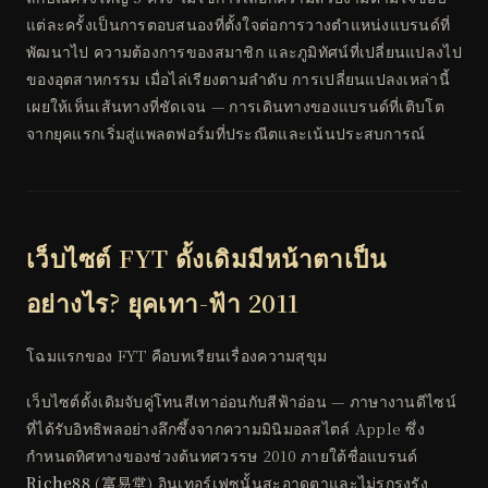
แต่ละครั้งเป็นการตอบสนองที่ตั้งใจต่อการวางตำแหน่งแบรนด์ที่
พัฒนาไป ความต้องการของสมาชิก และภูมิทัศน์ที่เปลี่ยนแปลงไป
ของอุตสาหกรรม เมื่อไล่เรียงตามลำดับ การเปลี่ยนแปลงเหล่านี้
เผยให้เห็นเส้นทางที่ชัดเจน — การเดินทางของแบรนด์ที่เติบโต
จากยุคแรกเริ่มสู่แพลตฟอร์มที่ประณีตและเน้นประสบการณ์
เว็บไซต์ FYT ดั้งเดิมมีหน้าตาเป็น
อย่างไร? ยุคเทา-ฟ้า 2011
โฉมแรกของ FYT คือบทเรียนเรื่องความสุขุม
เว็บไซต์ดั้งเดิมจับคู่โทนสีเทาอ่อนกับสีฟ้าอ่อน — ภาษางานดีไซน์
ที่ได้รับอิทธิพลอย่างลึกซึ้งจากความมินิมอลสไตล์ Apple ซึ่ง
กำหนดทิศทางของช่วงต้นทศวรรษ 2010 ภายใต้ชื่อแบรนด์
Riche88
(富易堂) อินเทอร์เฟซนั้นสะอาดตาและไม่รกรุงรัง