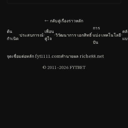
← กลับสู่เรื่องราวหลัก
การ
ต้น
เพื่อน
คลั
·
ประสบการณ์
·
·
วิวัฒนาการ
·
เอกสิทธิ์
·
แบ่ง
·
เทคโนโลยี
·
กำเนิด
คู่ใจ
แบ
ปัน
จุดเชื่อมต่อหลัก
fyt1111.com
ทำนายผล
riche88.net
© 2011–2026 FYTBET