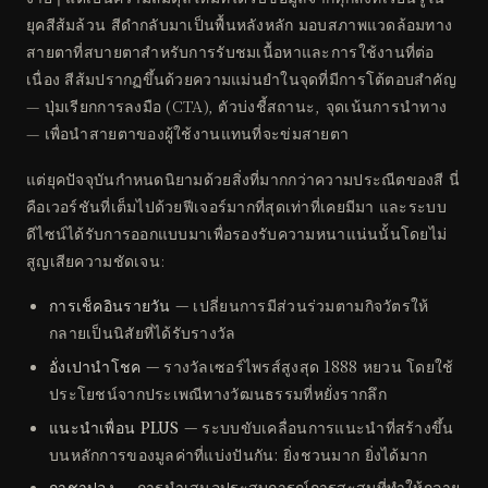
ยุคสีส้มล้วน สีดำกลับมาเป็นพื้นหลังหลัก มอบสภาพแวดล้อมทาง
สายตาที่สบายตาสำหรับการรับชมเนื้อหาและการใช้งานที่ต่อ
เนื่อง สีส้มปรากฏขึ้นด้วยความแม่นยำในจุดที่มีการโต้ตอบสำคัญ
— ปุ่มเรียกการลงมือ (CTA), ตัวบ่งชี้สถานะ, จุดเน้นการนำทาง
— เพื่อนำสายตาของผู้ใช้งานแทนที่จะข่มสายตา
แต่ยุคปัจจุบันกำหนดนิยามด้วยสิ่งที่มากกว่าความประณีตของสี นี่
คือเวอร์ชันที่เต็มไปด้วยฟีเจอร์มากที่สุดเท่าที่เคยมีมา และระบบ
ดีไซน์ได้รับการออกแบบมาเพื่อรองรับความหนาแน่นนั้นโดยไม่
สูญเสียความชัดเจน:
การเช็คอินรายวัน
— เปลี่ยนการมีส่วนร่วมตามกิจวัตรให้
กลายเป็นนิสัยที่ได้รับรางวัล
อั่งเปานำโชค
— รางวัลเซอร์ไพรส์สูงสุด 1888 หยวน โดยใช้
ประโยชน์จากประเพณีทางวัฒนธรรมที่หยั่งรากลึก
แนะนำเพื่อน PLUS
— ระบบขับเคลื่อนการแนะนำที่สร้างขึ้น
บนหลักการของมูลค่าที่แบ่งปันกัน: ยิ่งชวนมาก ยิ่งได้มาก
กาชาปอง
— การนำเสนอประสบการณ์การสะสมที่ทำให้กลาย