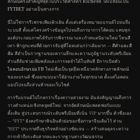
ลักษณ์ครั้งสำคัญที่สุดในประวัติศาสตร์
Riche88
ได้เปลี่ยนเป็น
FYTBET
อย่างเป็นทางการ
นี่ไม่ใช่การรีเฟรชเพียงผิวเผิน ตั้งแต่เครื่องหมายแบรนด์ไปจนถึง
ระบบสี ตั้งแต่โครงสร้างข้อมูลไปจนถึงภาษาการโต้ตอบ แทบทุก
องค์ประกอบภาพได้รับการพิจารณาและกำหนดนิยามใหม่ โทนสี
เทา-ฟ้าถูกแทนที่ด้วยการจับคู่ที่โดดเด่นกว่าเดิมมาก —
สีดำและสี
ส้ม
สีดำเป็นรากฐานของความลึกและความภูมิฐานระดับพรีเมียม
ส่วนสีส้มช่วยเพิ่มพลังและการจดจำได้ในทันที มีการเปิดตัว
ไอคอนอักษรย่อ FB
ใหม่เพื่อเป็นจุดยึดเหนี่ยวหลักทางภาพลักษณ์
ของแบรนด์ ซึ่งออกแบบมาให้อ่านง่ายในทุกขนาด ตั้งแต่ไอคอน
แอปไปจนถึงส่วนหัวของเว็บไซต์
การรีแบรนด์ไปไกลกว่าเรื่องความสวยงาม มันส่งสัญญาณถึงการ
วางตำแหน่งเชิงกลยุทธ์ใหม่: จากอัตลักษณ์แพลตฟอร์มแบบ
ดั้งเดิม สู่ประสบการณ์ระดับพรีเมียมที่เน้น VIP มากขึ้น ตัวชื่อเอง
— "FYT" ยังคงรักษาพินอินตัวย่อของชื่อภาษาจีนเดิมไว้ ส่วน
"BET" ประกาศถึงธุรกิจหลักอย่างชัดเจน — สร้างสมดุลระหว่าง
การเข้าถึงระดับสากลและรากฐานทางวัฒนธรรม