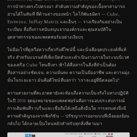
การนำทางตรงไปตรงมา ลำดับความสำคัญของเนื้อหาสามารถ
อ่านได้ในทันที ที่ด้านล่างของหน้า โลโก้พันธมิตร — Cube,
Entwine, InPlay Matrix และอื่นๆ — วางเรียงกันอย่างเป็น
ระเบียบ สื่อถึงการสนับสนุนจากองค์กรและคุณสมบัติใน
อุตสาหกรรมของแพลตฟอร์มอย่างเงียบๆ
ไม่มีอะไรที่ดูหวือหวาเกี่ยวกับดีไซน์นี้ และนั่นคือจุดประสงค์ที่แท้
จริง สำหรับแบรนด์ที่เพิ่งเปิดตัวและดำเนินงานภายในระบบนิเวศ
ของเครือ Cube โทนสีเทา-ฟ้าได้สื่อสารในสิ่งที่จำเป็นต้อง
สื่อสารอย่างชัดเจน: ความมั่นคง ความเป็นมืออาชีพ และความมุ่ง
มั่นในระยะยาว มันคือดีไซน์ที่บอกว่า "เราจะอยู่ที่นี่ตลอดไป"
ความสวยงามที่สะอาดตายังสะท้อนถึงความเป็นจริงในทางปฏิบัติ
ในปี 2011 จุดมุ่งหมายของแพลตฟอร์มคือการมอบประสบการณ์
การเดิมพันที่ราบรื่นและเชื่อถือได้เหนือสิ่งอื่นใด การตกแต่งจึงมี
ความสำคัญรองจากฟังก์ชัน — ปรัชญาการออกแบบที่เมื่อมองย้อน
กลับไป ได้กลายเป็นโทนหลักสำหรับทุกสิ่งที่ตามมา