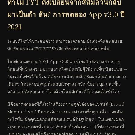
ทำไม FYT ถึงเปลี่ยนจากสีส้มล้วนกลับ
มาเป็นดำ-ส้ม? การทดลอง App v3.0 ปี
2021
ระบบดีไซน์ที่ประสบความสำเร็จอาจกลายเป็นกรงที่แสนสบาย
ทีมพัฒนาของ FYTBET จึงเลือกที่จะทดสอบขอบเขตนั้น
ในเดือนเมษายน 2021 App v3.0 มาพร้อมกับทิศทางทางภาพ
ลักษณ์ที่สร้างความประหลาดใจแม้แต่กับผู้ใช้งานที่เหนียวแน่น —
อินเทอร์เฟซสีส้มล้วน
สีส้มยกระดับจากสีเสริมมาเป็นตัวเอกอย่าง
เต็มตัว โดยครอบคลุมทั้งแถบนำทาง การ์ดเนื้อหา ปุ่ม และพื้น
หลัง แอปทั้งหมดสว่างไสวด้วยโทนสีเดียวที่โดดเด่นไม่ซ้ำใคร
นี่คือการทดลองที่ตั้งใจในเรื่องความสุดโต่งของแบรนด์ (Brand
Maximalism) ทีมงานต้องการตอบคำถามพื้นฐานที่ว่า: จะเกิด
อะไรขึ้นเมื่อคุณผลักดันสีของแบรนด์ไปสู่ขีดสุด? ในแง่ของผลก
ระทบทางสายตาที่รุนแรง คำตอบนั้นชัดเจน — ผู้ใช้งานทุกคนที่
เปิดแอปจะสัมผัสได้ถึงอัตลักษณ์ของแบรนด์ในทันที เกือบจะ